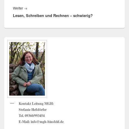
Nächster
Weiter
→
Lesen, Schreiben und Rechnen – schwierig?
Beitrag:
Primärer
Seitenleisten
Widget-
Bereich
Kontakt Leitung MGH:
Stefanie Heßdörfer
Tel. 09360/993454
E-Mail: info@mgh-binsfeld.de