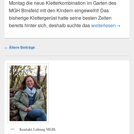
Montag die neue Kletterkombination im Garten des
MGH Binsfeld mit den Kindern eingeweiht! Das
bisherige Klettergerüst hatte seine besten Zeiten
Neues Klettergerüst 
bereits hinter sich, deshalb suchte das
weiterlesen
→
Beitragsnavigation
←
Ältere Beiträge
Primärer
Seitenleisten
Widget-
Bereich
Kontakt Leitung MGH: