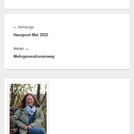
Beitragsnavigation
Vorheriger
←
Vorherige
Hauspost Mai 2022
Beitrag:
Nächster
Weiter
→
Mehrgenerationenweg
Beitrag:
Primärer
Seitenleisten
Widget-
Bereich