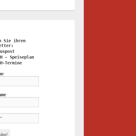
n Sie ihren
etter:
uspost
H - Speiseplan
H-Termine
me
ame