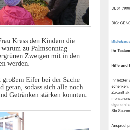
DE61 7906
BIC: GEN
Frau Kress den Kindern die
Mitgliedsantr
d warum zu Palmsonntag
Ihr Testa
rgrünen Zweigen mit in den
en werden.
Hilfe und 
 großem Eifer bei der Sache
Ihr letzter
schenken. 
d getan, sodass sich alle noch
Zukunft ak
nd Getränken stärken konnten.
menschenw
eigene hin
Sie Spuren
Ansprechpa