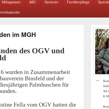
Mittagessen
ABC
Senioren
Familienpflege
Spend
rminkalender
Primärer
Seitenleisten
nden im MGH
Widget-
Bereich
inden des OGV und
ld
16 wurden in Zusammenarbeit
bauverein Binsfeld und der
Kon
 diesjährigen Palmbuschen für
Stef
bunden.
Tel.
E-Ma
istine Fella vom OGV hatten die
Kont