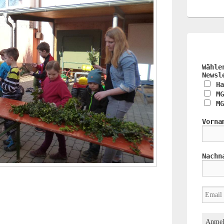
Wähle
Newsl
Ha
MG
MG
Vorna
Nachn