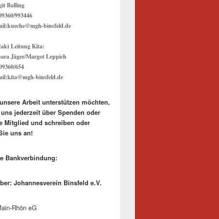
it Balling
 09360/993446
il:kueche@mgh-binsfeld.de
akt Leitung Kita:
ara Jäger/Margot Leppich
 09360/654
il:kita@mgh-binsfeld.de
unsere Arbeit unterstützen möchten,
r uns jederzeit über Spenden oder
e Mitglied und schreiben oder
Sie uns an!
re Bankverbindung:
ber: Johannesverein Binsfeld e.V.
ain-Rhön eG