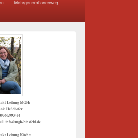
en
Mehrgenerationenweg
takt Leitung MGH:
anie Heßdörfer
 09360/993454
il: info@mgh-binsfeld.de
akt Leitung Küche: