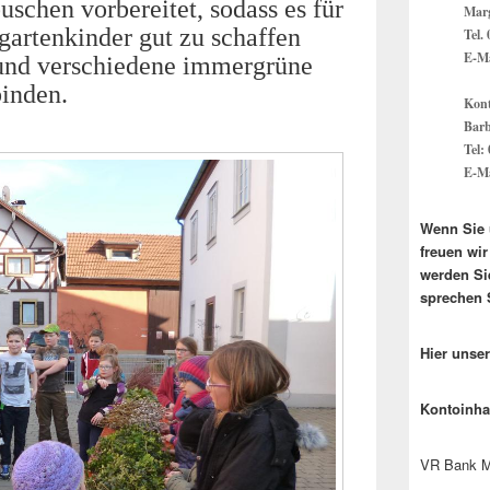
schen vorbereitet, sodass es für
Marg
gartenkinder gut zu schaffen
Tel.
E-Ma
und verschiedene immergrüne
inden.
Kont
Barb
Tel:
E-Ma
Wenn Sie 
freuen wi
werden Si
sprechen 
Hier unse
Kontoinha
VR Bank M