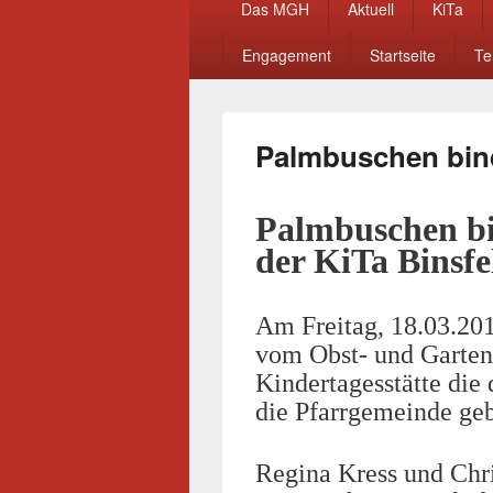
Das MGH
Aktuell
KiTa
Menü
Engagement
Startseite
Te
Palmbuschen bi
Palmbuschen b
der KiTa Binsfe
Am Freitag, 18.03.20
vom Obst- und Garten
Kindertagesstätte die
die Pfarrgemeinde ge
Regina Kress und Chr