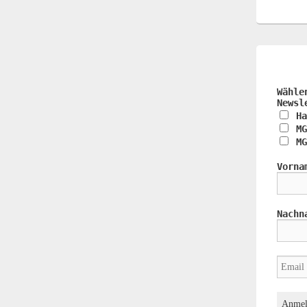
Wähle
Newsl
Ha
MG
MG
Vorna
Nachn