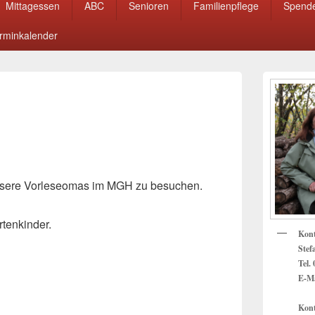
Mittagessen
ABC
Senioren
Familienpflege
Spend
rminkalender
Primärer
Seitenleisten
Widget-
Bereich
unsere Vorleseomas im MGH zu besuchen.
rtenkinder.
Kon
Stef
Tel.
E-Ma
Kont