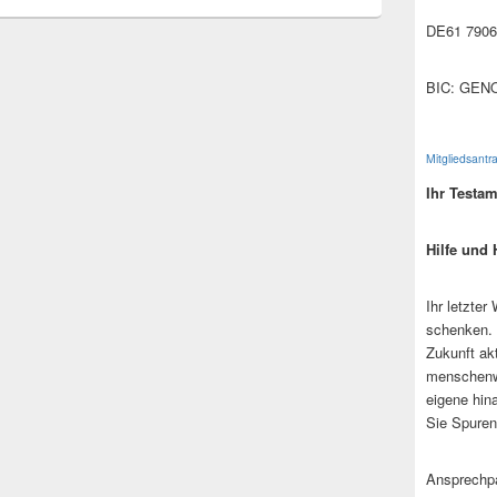
DE61 7906
BIC: GEN
Mitgliedsantr
Ihr Testa
Hilfe und 
Ihr letzter
schenken. 
Zukunft ak
menschenw
eigene hin
Sie Spuren
Ansprechpa