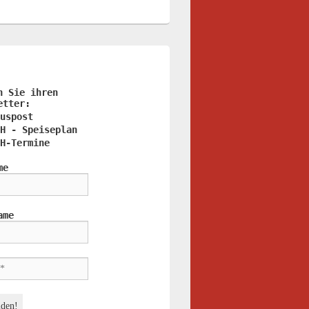
n Sie ihren
etter:
uspost
H - Speiseplan
H-Termine
me
ame