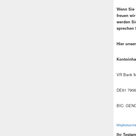
Wenn Sie 
freuen wi
werden Si
sprechen 
Hier unse
Kontoinha
VR Bank M
DE61 7906
BIC: GEN
Mitgliedsantr
Ihr Testa