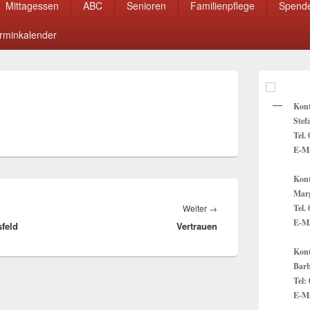
Mittagessen
ABC
Senioren
Familienpflege
Spend
rminkalender
Primärer
Seitenleisten
Widget-
Kon
Bereich
Stef
Tel.
E-Ma
Kont
Marg
Nächster
Weiter
→
Tel.
E-Ma
feld
Vertrauen
Beitrag:
Kont
Barb
Tel:
E-Ma