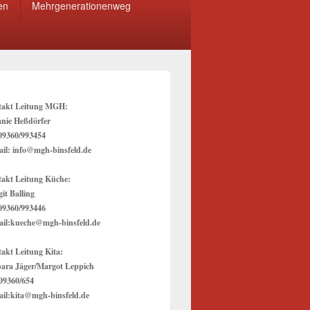
en
Mehrgenerationenweg
takt Leitung MGH:
anie Heßdörfer
 09360/993454
il: info@mgh-binsfeld.de
akt Leitung Küche:
it Balling
 09360/993446
il:kueche@mgh-binsfeld.de
akt Leitung Kita:
ara Jäger/Margot Leppich
 09360/654
il:kita@mgh-binsfeld.de