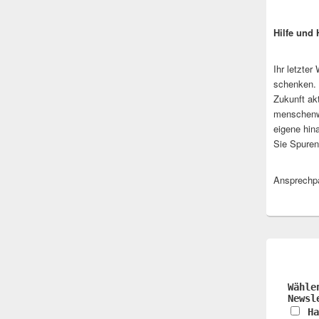
Hilfe und 
Ihr letzter
schenken. 
Zukunft ak
menschenw
eigene hin
Sie Spuren
Ansprechpa
Wähle
Newsl
Ha