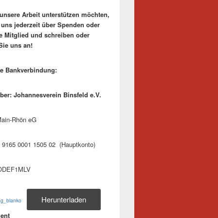
unsere Arbeit unterstützen möchten,
r uns jederzeit über Spenden oder
e Mitglied und schreiben oder
Sie uns an!
re Bankverbindung:
ber: Johannesverein Binsfeld e.V.
ain-Rhön eG
 9165 0001 1505 02 (Hauptkonto)
ODEF1MLV
Herunterladen
ag_blanko
ment