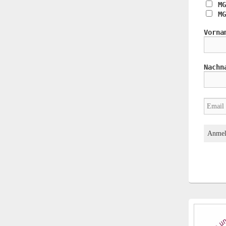
MG
MG
Vorna
Nachn