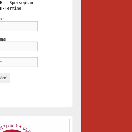
H - Speiseplan
H-Termine
me
ame