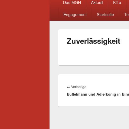
Das MGH
Aktuell
KiTa
Menü
Engagement
Startseite
Te
Zuverlässigkeit
Beitragsnavigation
Vorheriger
←
Vorherige
Büffelmann und Adlerkönig in Bins
Beitrag: