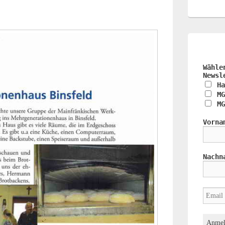
Wähle
Newsl
Ha
MG
MG
Vorna
Nachn