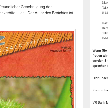
Marg
 freundlicher Genehmigung der
Tel.
er veröffentlicht. Der Autor des Berichtes ist
E-Ma
Kont
Barb
Tel:
E-Ma
Wenn Sie 
freuen wi
werden Si
sprechen 
Hier unse
Kontoinha
VR Bank M