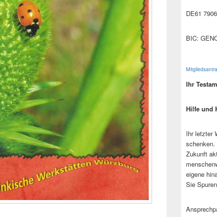
DE61 7906
BIC: GEN
Mitgliedsantr
Ihr Testa
Hilfe und 
Ihr letzter
schenken. 
Zukunft ak
menschenw
eigene hin
Sie Spuren
Ansprechpa