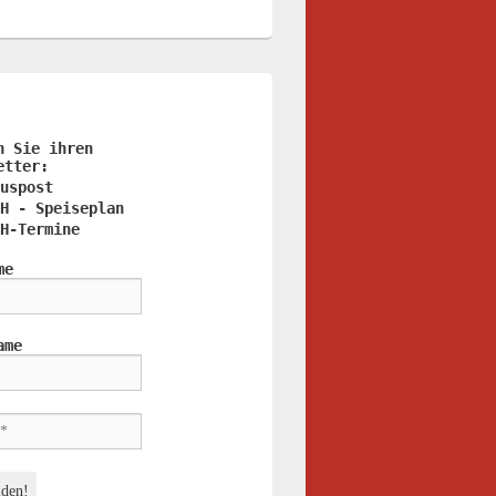
n Sie ihren
etter:
uspost
H - Speiseplan
H-Termine
me
ame