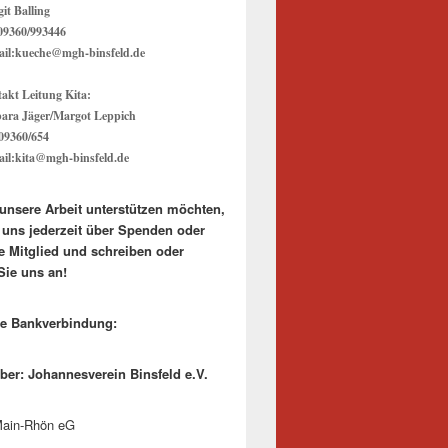
it Balling
 09360/993446
il:kueche@mgh-binsfeld.de
akt Leitung Kita:
ara Jäger/Margot Leppich
 09360/654
il:kita@mgh-binsfeld.de
unsere Arbeit unterstützen möchten,
r uns jederzeit über Spenden oder
e Mitglied und schreiben oder
Sie uns an!
re Bankverbindung:
ber: Johannesverein Binsfeld e.V.
ain-Rhön eG