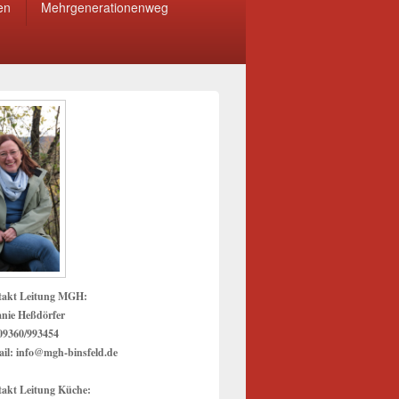
en
Mehrgenerationenweg
takt Leitung MGH:
anie Heßdörfer
 09360/993454
il: info@mgh-binsfeld.de
akt Leitung Küche: