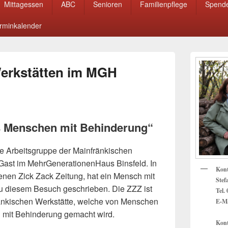
Mittagessen
ABC
Senioren
Familienpflege
Spend
rminkalender
Primärer
Seitenleisten
Werkstätten im MGH
Widget-
Bereich
s Menschen mit Behinderung“
 Arbeitsgruppe der Mainfränkischen
Gast im MehrGenerationenHaus Binsfeld. In
Kon
enen Zick Zack Zeitung, hat ein Mensch mit
Stef
 diesem Besuch geschrieben. Die ZZZ ist
Tel.
ränkischen Werkstätte, welche von Menschen
E-Ma
 mit Behinderung gemacht wird.
Kont