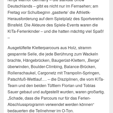
Deutschlands – gibt es nicht nur im Fernsehen; am
Freitag vor Schulbeginn ‚gastierte’ die Athletik-
Herausforderung auf dem Spielplatz des Sportvereins
Binsfeld. Die Akteure des Spiele-Events waren die
KiTa-Ferienkinder – und die hatten mächtig viel Spaß!
–
Ausgetüftelte Kletterparcours aus Holz, stramm
gespannte Seile, die jede Berührung zum Wackeln
brachte, Hängebrücken, Baugerüst-Klettern, ‚Berge’
überwinden, Boulder-Climbing, Balance-Brücken,
Rollenschaukel, Cargonetz mit Trampolin-Springen,
Patschfuß-Wettlauf…. – die Disziplinen, die vom KiTa-
Team und den beiden Tüftlern Florian und Tobias
Sauer gebaut und aufgestellt wurden, waren großartig.
„Schade, dass die Parcours nur für das Ferien-
Abschlussprogramm verwendet werden können“
bedauerten die Teilnehmer im O-Ton.