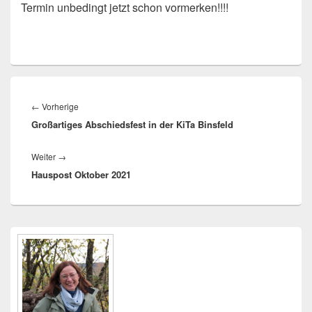
Termin unbedingt jetzt schon vormerken!!!!
Beitragsnavigation
Vorheriger
←
Vorherige
Großartiges Abschiedsfest in der KiTa Binsfeld
Beitrag:
Nächster
Weiter
→
Hauspost Oktober 2021
Beitrag:
Primärer
Seitenleisten
Widget-
Bereich