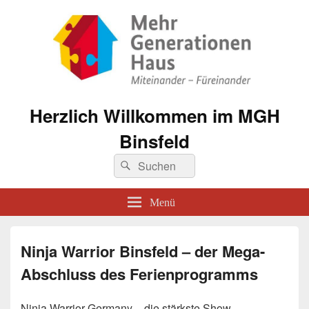
Herzlich Willkommen im MGH
Binsfeld
Suche
Suchen
nach:
Menü
Ninja Warrior Binsfeld – der Mega-
Abschluss des Ferienprogramms
Ninja Warrior Germany – die stärkste Show